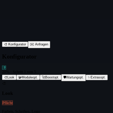
🎨 Konfigurator
✉️ Anfragen
Konfigurator
?
20
% · Schritt
1
von
5
🎨
Look
🧩
Module
opt.
🚀
Boost
opt.
🛡️
Wartung
opt.
✨
Extras
opt.
🎨
Look
Pflicht
Farben, Schriften, Logo