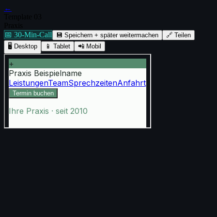
←
Template
03
Praxis
📅
30-Min-Call
💾 Speichern + später weitermachen
🔗
Teilen
🖥️
Desktop
📱
Tablet
📲
Mobil