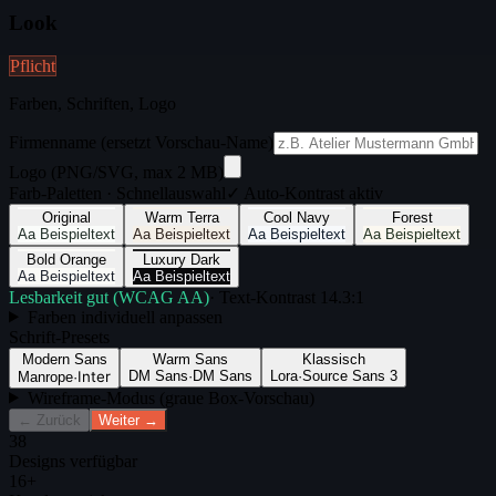
Look
Pflicht
Farben, Schriften, Logo
Firmenname (ersetzt Vorschau-Name)
Logo (PNG/SVG, max 2 MB)
Farb-Paletten · Schnellauswahl
✓ Auto-Kontrast aktiv
Original
Warm Terra
Cool Navy
Forest
Aa Beispieltext
Aa Beispieltext
Aa Beispieltext
Aa Beispieltext
Bold Orange
Luxury Dark
Aa Beispieltext
Aa Beispieltext
Lesbarkeit gut (WCAG AA)
· Text-Kontrast
14.3
:1
Farben individuell anpassen
Schrift-Presets
Modern Sans
Warm Sans
Klassisch
Inter
DM Sans
·
DM Sans
Lora
·
Source Sans 3
Manrope
·
Wireframe-Modus (graue Box-Vorschau)
← Zurück
Weiter →
38
Designs verfügbar
16+