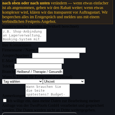
nach oben oder nach unten
verändern — wenn etwas einfacher
ist als angenommen, geben wir den Rabatt weiter; wenn etwas
komplexer wird, klären wir das transparent vor Auftragsstart. Wir
besprechen alles im Erstgespräch und melden uns mit einem
verbindlichen Festpreis-Angebot.
Sonderwünsche (werden individuell berechnet)
Ihre Kontaktdaten
Firmenname / Name *
Ansprechpartner *
E-Mail *
Telefon
Branche
Wunsch-Termin für Erstgespräch (optional)
Anmerkungen
Ich willige ein, dass meine Daten zur Bearbeitung meiner
Anfrage von der TwoPixels GmbH verarbeitet und gespeichert
werden. Die Daten werden nicht an Dritte weitergegeben.