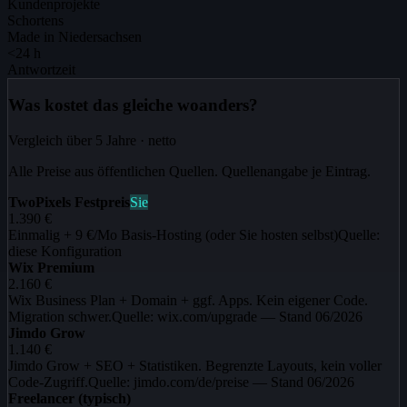
Kundenprojekte
Schortens
Made in Niedersachsen
<24 h
Antwortzeit
Was kostet das gleiche woanders?
Vergleich über
5
Jahre · netto
Alle Preise aus öffentlichen Quellen. Quellenangabe je Eintrag.
TwoPixels Festpreis
Sie
1.390
€
Einmalig + 9 €/Mo Basis-Hosting (oder Sie hosten selbst)
Quelle:
diese Konfiguration
Wix Premium
2.160
€
Wix Business Plan + Domain + ggf. Apps. Kein eigener Code.
Migration schwer.
Quelle:
wix.com/upgrade — Stand 06/2026
Jimdo Grow
1.140
€
Jimdo Grow + SEO + Statistiken. Begrenzte Layouts, kein voller
Code-Zugriff.
Quelle:
jimdo.com/de/preise — Stand 06/2026
Freelancer (typisch)