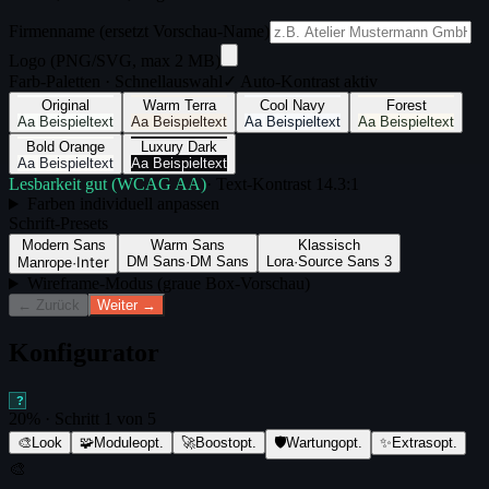
Firmenname (ersetzt Vorschau-Name)
Logo (PNG/SVG, max 2 MB)
Farb-Paletten · Schnellauswahl
✓ Auto-Kontrast aktiv
Original
Warm Terra
Cool Navy
Forest
Aa Beispieltext
Aa Beispieltext
Aa Beispieltext
Aa Beispieltext
Bold Orange
Luxury Dark
Aa Beispieltext
Aa Beispieltext
Lesbarkeit gut (WCAG AA)
· Text-Kontrast
14.3
:1
Farben individuell anpassen
Schrift-Presets
Modern Sans
Warm Sans
Klassisch
Inter
DM Sans
·
DM Sans
Lora
·
Source Sans 3
Manrope
·
Wireframe-Modus (graue Box-Vorschau)
← Zurück
Weiter →
Konfigurator
?
20
% · Schritt
1
von
5
🎨
Look
🧩
Module
opt.
🚀
Boost
opt.
🛡️
Wartung
opt.
✨
Extras
opt.
🎨