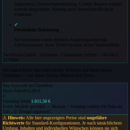
Impressum, Datenschutzerklärung, Cookie-Banner werden
korrekt eingerichtet. Hosting nach deutschem Recht in
Frankfurt.
✓
Persönliche Betreuung
Sie bekommen einen direkten Ansprechpartner mit
Telefonnummer. Kein Ticket-System, keine Warteschleife.
TwoPixels GmbH · Schortens · Christopher Schütz · +49 4423
9279966
Wir bauen Ihnen Ihre individuelle Webseite auf Basis dieses
Templates — mit Ihren Texten, Bildern und Daten.
Ihre Auswahl im Überblick
Basis-Paket
850,00 €
0
Einmalig brutto
1.011,50 €
Keine Module gewählt — Module + Hosting wählen Sie links im
Tab „🎨 Design anpassen".
⚠
Hinweis:
Alle hier angezeigten Preise sind
ungefähre
Richtwerte
für Standard-Konfigurationen. Je nach tatsächlichem
Umfang, Inhalten und individuellen Wünschen können sie sich